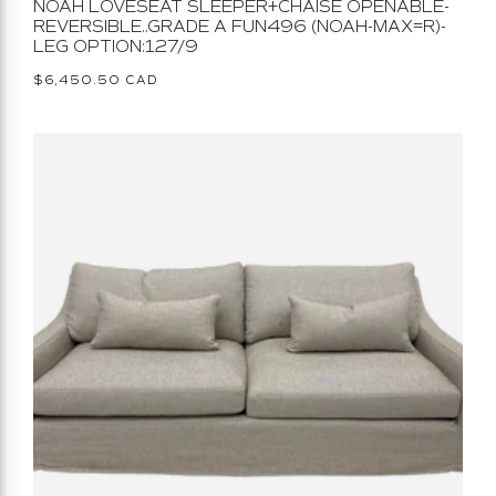
NOAH LOVESEAT SLEEPER+CHAISE OPENABLE-
REVERSIBLE..GRADE A FUN496 (NOAH-MAX=R)-
LEG OPTION:127/9
Prix
$6,450.50 CAD
habituel