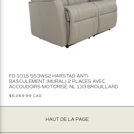
FD-1015 553WS2 HARSTAD ANTI-
BASCULEMENT (MURAL) 2 PLACES AVEC
ACCOUDOIRS MOTORISÉ. NL 133 BROUILLARD
Prix
$6,289.99 CAD
habituel
HAUT DE LA PAGE